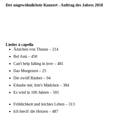
Der ungewöhnlichste Konzert - Auftrag des Jahres 2018
09309_Brandenbg Tor
09320_2.konzertant
09322_zuhören
Lieder à capella
Ännchen von Tharau – 214
Bel Ami – 450
Can't help falling in love – 481
Das Morgenrot – 25
Die zwölf Räuber – 94
Erlaube mir, fein's Mädchen – 384
Es wird in 100 Jahren – 501
Fröhlichkeit und leichtes Leben – 313
Ich brech' die Herzen – 487